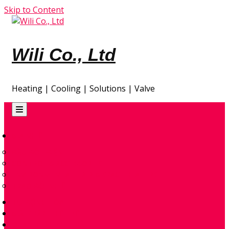
Skip to Content
Wili Co., Ltd
Heating | Cooling | Solutions | Valve
GIA NHIỆT
ĐẦU ĐỐT ĐIỆN
CONTROL & ACCESSORIES
ENVIRONMENTAL – AIR & SPACE HEATERS
TRAO ĐỔI NHIỆT
TỰ ĐỘNG HÓA
GIẢI PHÁP THIẾT KẾ
QUAN TRẮC KHÍ THẢI