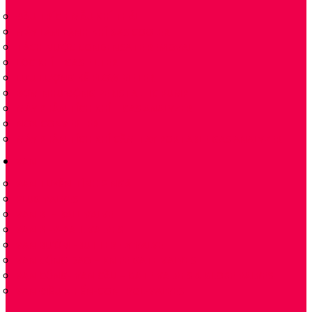
ĐẦU TRÍCH MẪU KHÍ THẢI
MÁY LÀM LẠNH KHÍ GAS COOLER
TÁCH NƯỚC CONDENSATE REMOVAL
LỌC KHÍ – GAS FILTER
LƯU LƯỢNG KẾ FLOW METER
BƠM NHU ĐỘNG PERISTALTIC PUMP
MÁY PHÂN TÍCH KHÍ – GAS ANALYZER
NOX CONVERTER
MÁY PHÂN TÍCH KHÍ CẦM TAY PORTABLE GAS ANALYZER
VAN
VAN TUYẾN TÍNH 2 NGẢ
PLUG VALVES
VAN BI – BALL VALVE
VAN BI-V-BALL VALVES
VAN BƯỚM -BUTTERFLY VALVE
VAN CỔNG DAO – KNIFE GATE VALVES
VAN CỔNG- VAN CẦU – GATE VALVES & GLOBE VALVES
VAN ĐIỀU KHIỂN-CONTROL-VALVES