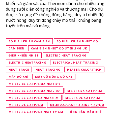
khiển và giám sát của Thermon dành cho nhiều ứng
dụng sưởi điện công nghiệp và thương mại. Cho dù
được sử dụng để chống đóng băng, duy trì nhiệt độ
nước nóng, duy trì dòng chảy mỡ thải, chống băng
tuyết trên mái và máng …
BỘ ĐIỀU KHIỂN CẢM BIẾN
BỘ ĐIỀU KHIỂN NHIỆT ĐỘ
CẢM BIẾN
CẢM BIẾN NHIỆT ĐỘ STERLING UK
ĐIỀU KHIỂN NHIỆT
ELECTRIC HEAT TRACING
ELECTRIC HEATRACING
ELECTRICAL HEAT TRACING
HEAT TRACE
HEAT TRACING
HEATER CALORITECH
MÁY DÒ KHÍ
MÁY ĐÔ NỒNG ĐỘ OXY
ME-6T2-55-7-ATP-1-MXINS(1.5″)
ME-6T2-55-7-ATP-1-MXINS(2.25″
ME-6T2-57-7-ATP-1-M
ME-6T2-57-7-ATP-1-XINS(42)-M
ME-6T2-69-7-ATP-1-M
ME-6T2-71-7-ATP-1-M
ME-8T2-57-7-ATP-1-XINS(1.17")-M
ME-8T2-57-7-ATP-1-XINS(1.17″)-M
ỐNG DẪN MẪU KHÍ