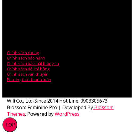
VPGD: Phòng 203, Tòa Nhà A5, Chung Cư An Bình, Phạm Văn
Đồng.
Mr.Ben Lee – Sales Manager
ĐT: 0979.880.878
Email: technical@wili.com.vn
Chính sách chung
Chính sách bảo hành
Chính sách bảo mật thông tin
Chính sách đổi trả hàng
Chính sách vận chuyển
Phương thức thanh toán
Wili Co., Ltd-Since 2014 Hot Line: 0903305673
Blossom Feminine Pro | Developed By
Blossom
Themes
.
Powered by
WordPress
.
TOP