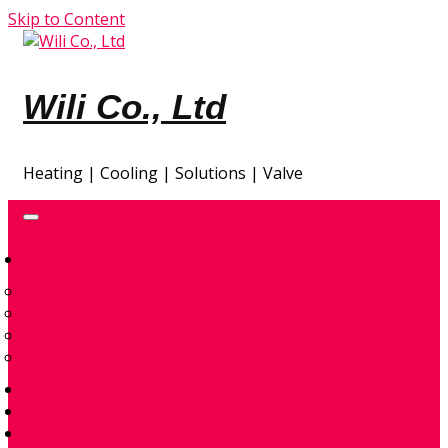
Skip to Content
Wili Co., Ltd
Heating | Cooling | Solutions | Valve
GIA NHIỆT
ĐẦU ĐỐT ĐIỆN
CONTROL & ACCESSORIES
ENVIRONMENTAL – AIR & SPACE HEATERS
TRAO ĐỔI NHIỆT
TỰ ĐỘNG HÓA
GIẢI PHÁP THIẾT KẾ
QUAN TRẮC KHÍ THẢI