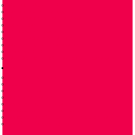
ĐẦU TRÍCH MẪU KHÍ THẢI
MÁY LÀM LẠNH KHÍ GAS COOLER
TÁCH NƯỚC CONDENSATE REMOVAL
LỌC KHÍ – GAS FILTER
LƯU LƯỢNG KẾ FLOW METER
BƠM NHU ĐỘNG PERISTALTIC PUMP
MÁY PHÂN TÍCH KHÍ – GAS ANALYZER
NOX CONVERTER
MÁY PHÂN TÍCH KHÍ CẦM TAY PORTABLE GAS ANALYZER
VAN
VAN TUYẾN TÍNH 2 NGẢ
PLUG VALVES
VAN BI – BALL VALVE
VAN BI-V-BALL VALVES
VAN BƯỚM -BUTTERFLY VALVE
VAN CỔNG DAO – KNIFE GATE VALVES
VAN CỔNG- VAN CẦU – GATE VALVES & GLOBE VALVES
VAN ĐIỀU KHIỂN-CONTROL-VALVES