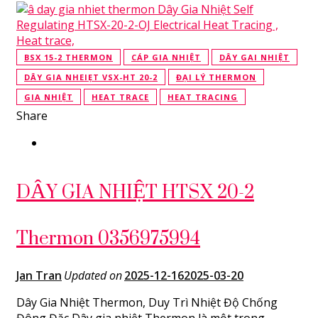
BSX 15-2 THERMON
CÁP GIA NHIỆT
DÂY GAI NHIỆT
DÂY GIA NHEIẸT VSX-HT 20-2
ĐẠI LÝ THERMON
GIA NHIỆT
HEAT TRACE
HEAT TRACING
Share
DÂY GIA NHIỆT HTSX 20-2
Thermon 0356975994
Jan Tran
Updated on
2025-12-16
2025-03-20
Dây Gia Nhiệt Thermon, Duy Trì Nhiệt Độ Chống
Đông Đặc Dây gia nhiệt Thermon là một trong