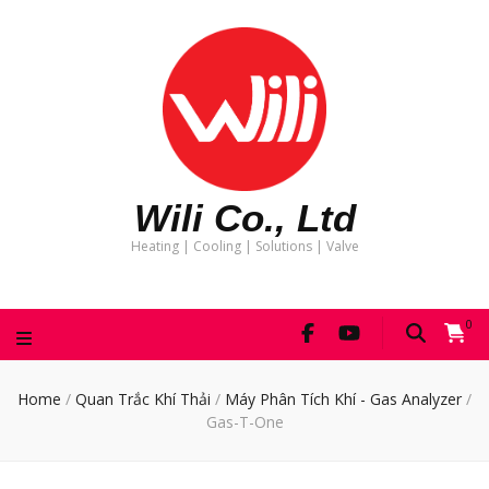
Wili Co., Ltd
Heating | Cooling | Solutions | Valve
0
Home
/
Quan Trắc Khí Thải
/
Máy Phân Tích Khí - Gas Analyzer
/
Gas-T-One