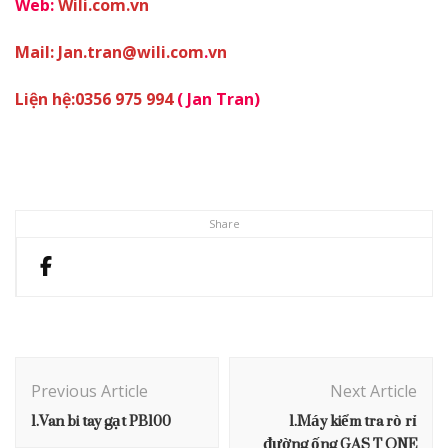
Web:
Wili.com.vn
Mail:
Jan.tran@wili.com
.
vn
Liện hệ
:
0356 975 994
(
Jan Tran
)
Share
Post
Navigation
Previous Article
Next Article
1.Van bi tay gạt PB100
1.Máy kiểm tra rò rỉ
đường ống GAS T ONE