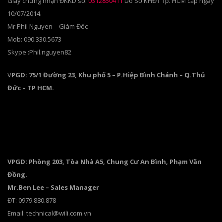
Giấy chứng nhận ĐKKD số:
0312850411
Do Sở KHĐT Tp. HCM cấp ngày
10/07/2014.
Mr.Phil Nguyen – Giám Đốc
Mob: 090.330.5673
Skype :Phil.nguyen82
V
PGD: 75/1 Đường 23, Khu phố 5 – P.Hiệp Bình Chánh – Q.Thủ
Đức – TP HCM.
VPGD: Phòng 203, Tòa Nhà A5, Chung Cư An Bình, Phạm Văn
Đồng.
Mr.Ben Lee – Sales Manager
ĐT: 0979.880.878
Email: technical@wili.com.vn