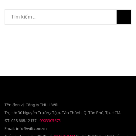
Tìm
kiếm
cho:
Tên đơn vị: Công ty TNHH Wili
Trụ sở: 30 Nguyễn Trường Tộ,p. Tân Thành, Q. Tân Phú, Tp. HCM.
ĐT: 028.668.12137 -
0903305673
Email: info@wili.com.vn