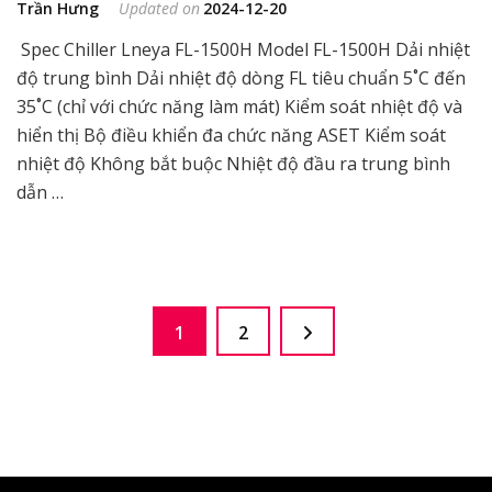
Trần Hưng
Updated on
2024-12-20
Spec Chiller Lneya FL-1500H Model FL-1500H Dải nhiệt
độ trung bình Dải nhiệt độ dòng FL tiêu chuẩn 5˚C đến
35˚C (chỉ với chức năng làm mát) Kiểm soát nhiệt độ và
hiển thị Bộ điều khiển đa chức năng ASET Kiểm soát
nhiệt độ Không bắt buộc Nhiệt độ đầu ra trung bình
dẫn …
Phân
Page
Page
1
2
trang
bài
viết