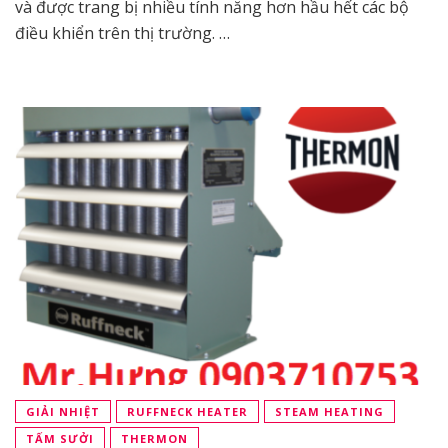
và được trang bị nhiều tính năng hơn hầu hết các bộ
điều khiển trên thị trường. …
GIẢI NHIỆT
RUFFNECK HEATER
STEAM HEATING
TẤM SƯỞI
THERMON