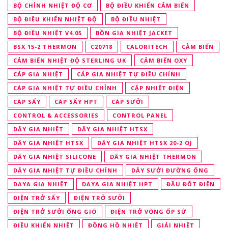
BỘ CHỈNH NHIỆT ĐỘ CƠ
BỘ ĐIỀU KHIỂN CẢM BIẾN
BỘ ĐIỀU KHIỂN NHIỆT ĐỘ
BỘ ĐIỀU NHIỆT
BỘ ĐIỀU NHIỆT V4.05
BỒN GIA NHIỆT JACKET
BSX 15-2 THERMON
C20718
CALORITECH
CẢM BIẾN
CẢM BIẾN NHIỆT ĐỘ STERLING UK
CẢM BIẾN OXY
CÁP GIA NHIỆT
CÁP GIA NHIỆT TỰ ĐIỀU CHỈNH
CÁP GIA NHIỆT TỰ ĐIỀU CHỈNH
CẶP NHIỆT ĐIỆN
CÁP SẤY
CÁP SẤY HPT
CÁP SƯỞI
CONTROL & ACCESSORIES
CONTROL PANEL
DÂY GIA NHIỆT
DÂY GIA NHIỆT HTSX
DÂY GIA NHIỆT HTSX
DÂY GIA NHIỆT HTSX 20-2 OJ
DÂY GIA NHIỆT SILICONE
DÂY GIA NHIỆT THERMON
DÂY GIA NHIỆT TỰ ĐIỀU CHỈNH
DÂY SƯỞI ĐƯỜNG ỐNG
DAYA GIA NHIỆT
DAYA GIA NHIỆT HPT
ĐẦU ĐỐT ĐIỆN
ĐIỆN TRỞ SẤY
ĐIỆN TRỞ SƯỞI
ĐIỆN TRỞ SƯỞI ỐNG GIÓ
ĐIỆN TRỞ VÒNG ỐP SỨ
ĐIỀU KHIỂN NHIỆT
ĐỒNG HỒ NHIỆT
GIẢI NHIỆT