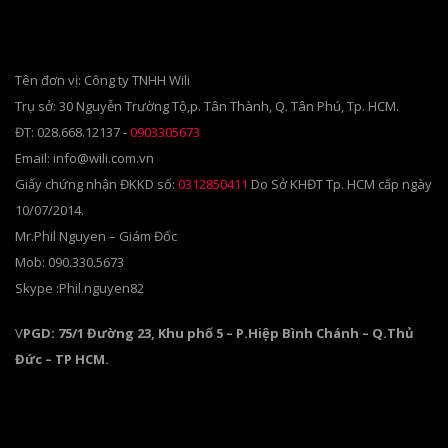
Tên đơn vị: Công ty TNHH Wili
Trụ sở: 30 Nguyễn Trường Tộ,p. Tân Thành, Q. Tân Phú, Tp. HCM.
ĐT: 028.668.12137 -
0903305673
Email: info@wili.com.vn
Giấy chứng nhận ĐKKD số:
0312850411
Do Sở KHĐT Tp. HCM cấp ngày
10/07/2014.
Mr.Phil Nguyen – Giám Đốc
Mob: 090.330.5673
Skype :Phil.nguyen82
V
PGD: 75/1 Đường 23, Khu phố 5 – P.Hiệp Bình Chánh – Q.Thủ
Đức – TP HCM.