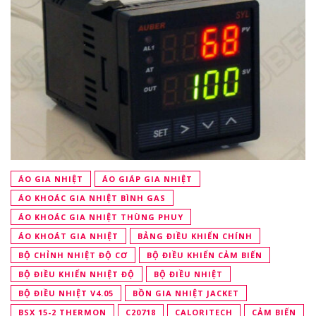
ÁO GIA NHIỆT
ÁO GIÁP GIA NHIỆT
ÁO KHOÁC GIA NHIỆT BÌNH GAS
ÁO KHOÁC GIA NHIỆT THÙNG PHUY
ÁO KHOÁT GIA NHIỆT
BẢNG ĐIỀU KHIỂN CHÍNH
BỘ CHỈNH NHIỆT ĐỘ CƠ
BỘ ĐIỀU KHIỂN CẢM BIẾN
BỘ ĐIỀU KHIỂN NHIỆT ĐỘ
BỘ ĐIỀU NHIỆT
BỘ ĐIỀU NHIỆT V4.05
BỒN GIA NHIỆT JACKET
BSX 15-2 THERMON
C20718
CALORITECH
CẢM BIẾN