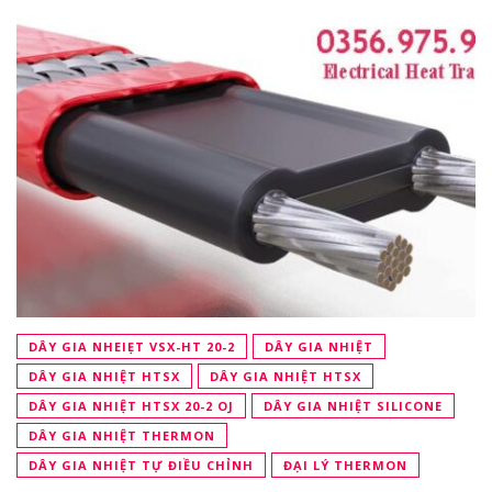
DÂY GIA NHEIẸT VSX-HT 20-2
DÂY GIA NHIỆT
DÂY GIA NHIỆT HTSX
DÂY GIA NHIỆT HTSX
DÂY GIA NHIỆT HTSX 20-2 OJ
DÂY GIA NHIỆT SILICONE
DÂY GIA NHIỆT THERMON
DÂY GIA NHIỆT TỰ ĐIỀU CHỈNH
ĐẠI LÝ THERMON