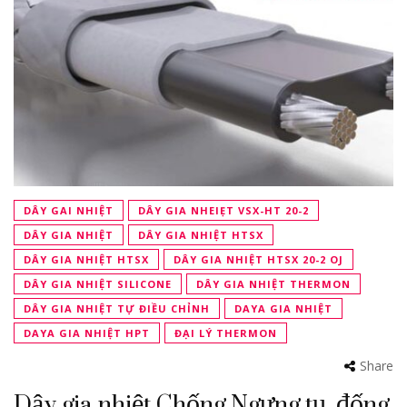
DÂY GAI NHIỆT
DÂY GIA NHEIẸT VSX-HT 20-2
DÂY GIA NHIỆT
DÂY GIA NHIỆT HTSX
DÂY GIA NHIỆT HTSX
DÂY GIA NHIỆT HTSX 20-2 OJ
DÂY GIA NHIỆT SILICONE
DÂY GIA NHIỆT THERMON
DÂY GIA NHIỆT TỰ ĐIỀU CHỈNH
DAYA GIA NHIỆT
DAYA GIA NHIỆT HPT
ĐẠI LÝ THERMON
Share
Dây gia nhiệt Chống Ngưng tụ, đống