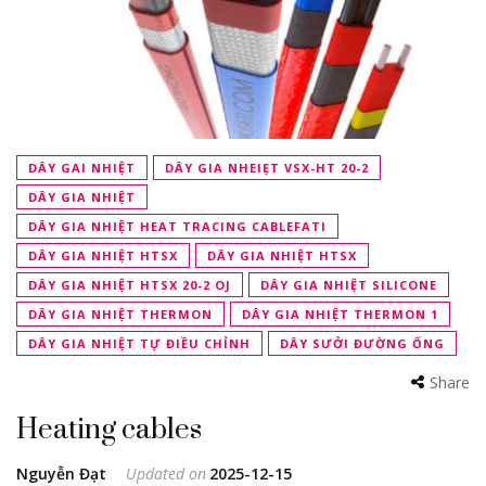
DÂY GAI NHIỆT
DÂY GIA NHEIẸT VSX-HT 20-2
DÂY GIA NHIỆT
DÂY GIA NHIỆT HEAT TRACING CABLEFATI
DÂY GIA NHIỆT HTSX
DÂY GIA NHIỆT HTSX
DÂY GIA NHIỆT HTSX 20-2 OJ
DÂY GIA NHIỆT SILICONE
DÂY GIA NHIỆT THERMON
DÂY GIA NHIỆT THERMON 1
DÂY GIA NHIỆT TỰ ĐIỀU CHỈNH
DÂY SƯỞI ĐƯỜNG ỐNG
Share
Heating cables
Nguyễn Đạt
Updated on
2025-12-15