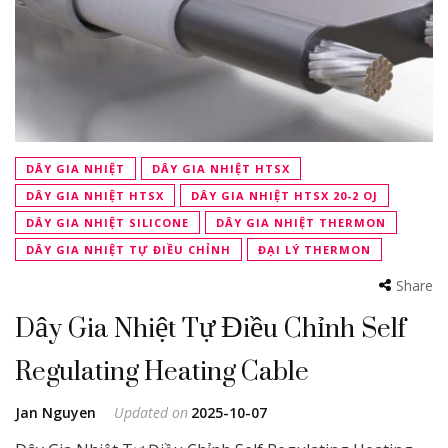
DÂY GIA NHIỆT
DÂY GIA NHIỆT HTSX
DÂY GIA NHIỆT HTSX
DÂY GIA NHIỆT HTSX 20-2 OJ
DÂY GIA NHIỆT SILICONE
DÂY GIA NHIỆT THERMON
DÂY GIA NHIỆT TỰ ĐIỀU CHỈNH
ĐẠI LÝ THERMON
Share
Dây Gia Nhiệt Tự Điều Chỉnh Self
Regulating Heating Cable
Jan Nguyen
Updated on
2025-10-07