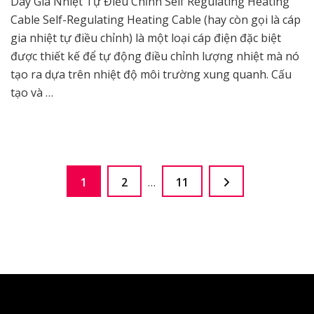
Dây Gia Nhiệt Tự Điều Chỉnh Self Regulating Heating
Cable Self-Regulating Heating Cable (hay còn gọi là cáp
gia nhiệt tự điều chỉnh) là một loại cáp điện đặc biệt
được thiết kế để tự động điều chỉnh lượng nhiệt mà nó
tạo ra dựa trên nhiệt độ môi trường xung quanh. Cấu
tạo và …
Phân
Page
Page
Page
1
2
…
11
trang
bài
viết