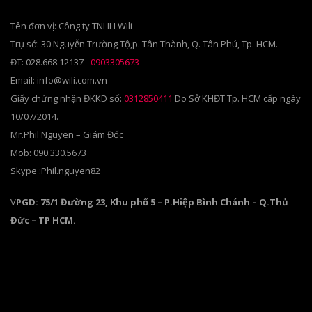
Tên đơn vị: Công ty TNHH Wili
Trụ sở: 30 Nguyễn Trường Tộ,p. Tân Thành, Q. Tân Phú, Tp. HCM.
ĐT: 028.668.12137 -
0903305673
Email: info@wili.com.vn
Giấy chứng nhận ĐKKD số:
0312850411
Do Sở KHĐT Tp. HCM cấp ngày
10/07/2014.
Mr.Phil Nguyen – Giám Đốc
Mob: 090.330.5673
Skype :Phil.nguyen82
V
PGD: 75/1 Đường 23, Khu phố 5 – P.Hiệp Bình Chánh – Q.Thủ
Đức – TP HCM.