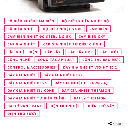
BỘ ĐIỀU KHIỂN CẢM BIẾN
BỘ ĐIỀU KHIỂN NHIỆT ĐỘ
BỘ ĐIỀU NHIỆT
BỘ ĐIỀU NHIỆT V4.05
CẢM BIẾN
CẢM BIẾN NHIỆT ĐỘ STERLING UK
CẢM BIẾN OXY
CÁP GIA NHIỆT
CÁP GIA NHIỆT TỰ ĐIỀU CHỈNH
CẶP NHIỆT ĐIỆN
CÁP SẤY
CÁP SẤY HPT
CÁP SƯỞI
CÔNG NGHỆ
CÔNG TẮC ÁP SUẤT
CÔNG TẮC BÁO MỨC
CONTROL & ACCESSORIES
DÂY GIA NHEIẸT VSX-HT 20-2
DÂY GIA NHIỆT
DÂY GIA NHIỆT HTSX
DÂY GIA NHIỆT HTSX
DÂY GIA NHIỆT HTSX 20-2 OJ
DÂY GIA NHIỆT SILICONE
DÂY GIA NHIỆT THERMON
DÂY GIA NHIỆT TỰ ĐIỀU CHỈNH
ĐẠI LÝ THERMON
ĐẠI LÝ VAN CRANE
ĐIỆN TRỞ NHIỆT
ĐIỆN TRỞ SẤY
ĐIỆN TRỞ SƯỞI
Share