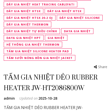
DÂY GIA NHIỆT HEAT TRACING CABLEFATI
DÂY GIA NHIỆT HTSX
DÂY GIA NHIỆT HTSX
DÂY GIA NHIỆT HTSX 20-2 OJ
DÂY GIA NHIỆT SILICONE
DÂY GIA NHIỆT THERMON
DÂY GIA NHIỆT TỰ ĐIỀU CHỈNH
DAYA GIA NHIỆT
DAYA GIA NHIỆT HPT
GIA NHIỆT
HỆ THỐNG GIA NHIỆT THERMON
TẤM GIA NHIỆT SILICONE HEATER PAD
TẤM SƯỞI NÓNG BỒN GIA NHIỆT JACKET
Share
TẤM GIA NHIỆT DẺO RUBBER
HEATER JW-HT2086800W
admin
Updated on
2025-10-28
TẤM GIA NHIỆT DẺO RUBBER HEATER JW-