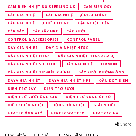
CẢM BIẾN NHIỆT ĐỘ STERLING UK
CẢM BIẾN OXY
CÁP GIA NHIỆT
CÁP GIA NHIỆT TỰ ĐIỀU CHỈNH
CÁP GIA NHIỆT TỰ ĐIỀU CHỈNH
CẶP NHIỆT ĐIỆN
CÁP SẤY
CÁP SẤY HPT
CÁP SƯỞI
CONTROL & ACCESSORIES
CONTROL PANEL
DÂY GIA NHIỆT
DÂY GIA NHIỆT HTSX
DÂY GIA NHIỆT HTSX
DÂY GIA NHIỆT HTSX 20-2 OJ
DÂY GIA NHIỆT SILICONE
DÂY GIA NHIỆT THERMON
DÂY GIA NHIỆT TỰ ĐIỀU CHỈNH
DÂY SƯỞI ĐƯỜNG ỐNG
DAYA GIA NHIỆT
DAYA GIA NHIỆT HPT
ĐẦU ĐỐT ĐIỆN
ĐIỆN TRỞ SẤY
ĐIỆN TRỞ SƯỞI
ĐIỆN TRỞ SƯỞI ỐNG GIÓ
ĐIỆN TRỞ VÒNG ỐP SỨ
ĐIỀU KHIỂN NHIỆT
ĐỒNG HỒ NHIỆT
GIẢI NHIỆT
HEATER ỐNG GIÓ
HEATER WATTCO
HEATRACING
Share