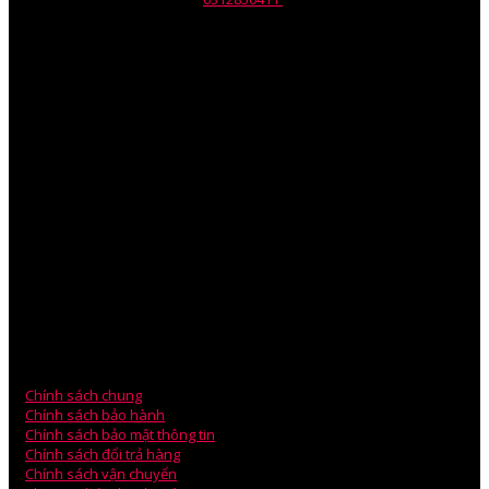
ngày 10/07/2014.
Mr.Phil Nguyen – Giám Đốc
Mob: 090.330.5673
Skype :Phil.nguyen82
V
PGD: 75/1 Đường 23, Khu phố 5 – P.Hiệp Bình Chánh – Q.Thủ
Đức – TP HCM.
VPGD: Phòng 203, Tòa Nhà A5, Chung Cư An Bình, Phạm Văn
Đồng.
Mr.Ben Lee – Sales Manager
ĐT: 0979.880.878
Email: technical@wili.com.vn
Chính sách chung
Chính sách bảo hành
Chính sách bảo mật thông tin
Chính sách đổi trả hàng
Chính sách vận chuyển