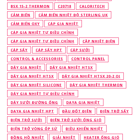
BSX 15-2 THERMON
C20718
CALORITECH
CẢM BIẾN
CẢM BIẾN NHIỆT ĐỘ STERLING UK
CẢM BIẾN OXY
CÁP GIA NHIỆT
CÁP GIA NHIỆT TỰ ĐIỀU CHỈNH
CÁP GIA NHIỆT TỰ ĐIỀU CHỈNH
CẶP NHIỆT ĐIỆN
CÁP SẤY
CÁP SẤY HPT
CÁP SƯỞI
CONTROL & ACCESSORIES
CONTROL PANEL
DÂY GIA NHIỆT
DÂY GIA NHIỆT HTSX
DÂY GIA NHIỆT HTSX
DÂY GIA NHIỆT HTSX 20-2 OJ
DÂY GIA NHIỆT SILICONE
DÂY GIA NHIỆT THERMON
DÂY GIA NHIỆT TỰ ĐIỀU CHỈNH
DÂY SƯỞI ĐƯỜNG ỐNG
DAYA GIA NHIỆT
DAYA GIA NHIỆT HPT
ĐẦU ĐỐT ĐIỆN
ĐIỆN TRỞ SẤY
ĐIỆN TRỞ SƯỞI
ĐIỆN TRỞ SƯỞI ỐNG GIÓ
ĐIỆN TRỞ VÒNG ỐP SỨ
ĐIỀU KHIỂN NHIỆT
ĐỒNG HỒ NHIỆT
GIẢI NHIỆT
HEATER ỐNG GIÓ