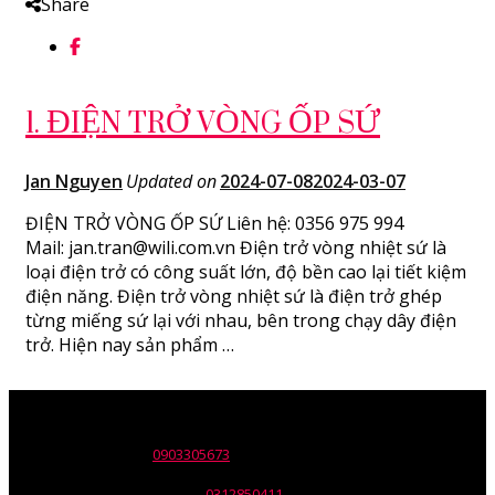
Share
1. ĐIỆN TRỞ VÒNG ỐP SỨ
Jan Nguyen
Updated on
2024-07-08
2024-03-07
ĐIỆN TRỞ VÒNG ỐP SỨ Liên hệ: 0356 975 994
Mail: jan.tran@wili.com.vn Điện trở vòng nhiệt sứ là
loại điện trở có công suất lớn, độ bền cao lại tiết kiệm
điện năng. Điện trở vòng nhiệt sứ là điện trở ghép
từng miếng sứ lại với nhau, bên trong chạy dây điện
trở. Hiện nay sản phẩm …
Tên đơn vị: Công ty TNHH Wili
Trụ sở: 30 Nguyễn Trường Tộ,p. Tân Thành, Q. Tân Phú, Tp. HCM.
ĐT: 028.668.12137 -
0903305673
Email: info@wili.com.vn
Giấy chứng nhận ĐKKD số:
0312850411
Do Sở KHĐT Tp. HCM cấp