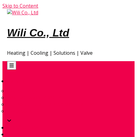
Skip to Content
Wili Co., Ltd
Heating | Cooling | Solutions | Valve
GIA NHIỆT
ĐẦU ĐỐT ĐIỆN
CONTROL & ACCESSORIES
ENVIRONMENTAL – AIR & SPACE HEATERS
TRAO ĐỔI NHIỆT
TỰ ĐỘNG HÓA
GIẢI PHÁP THIẾT KẾ