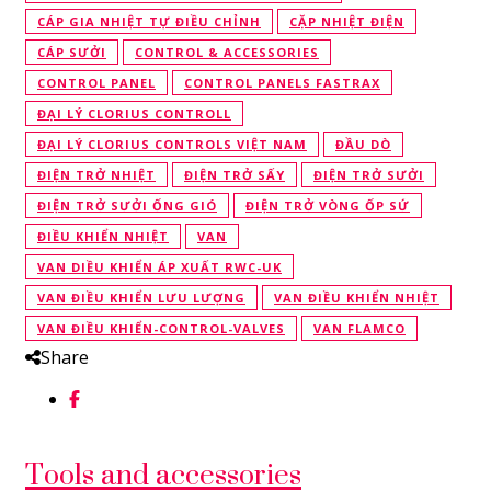
CÁP GIA NHIỆT TỰ ĐIỀU CHỈNH
CẶP NHIỆT ĐIỆN
CÁP SƯỞI
CONTROL & ACCESSORIES
CONTROL PANEL
CONTROL PANELS FASTRAX
ĐẠI LÝ CLORIUS CONTROLL
ĐẠI LÝ CLORIUS CONTROLS VIỆT NAM
ĐẦU DÒ
ĐIỆN TRỞ NHIỆT
ĐIỆN TRỞ SẤY
ĐIỆN TRỞ SƯỞI
ĐIỆN TRỞ SƯỞI ỐNG GIÓ
ĐIỆN TRỞ VÒNG ỐP SỨ
ĐIỀU KHIỂN NHIỆT
VAN
VAN DIỀU KHIỂN ÁP XUẤT RWC-UK
VAN ĐIỀU KHIỂN LƯU LƯỢNG
VAN ĐIỀU KHIỂN NHIỆT
VAN ĐIỀU KHIỂN-CONTROL-VALVES
VAN FLAMCO
Share
Tools and accessories