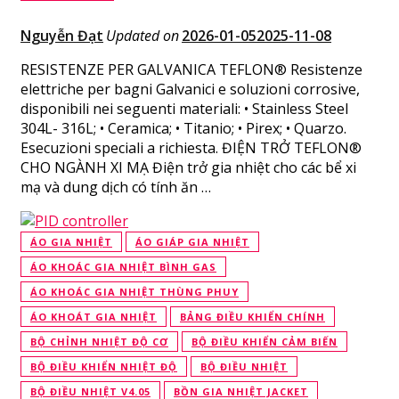
Nguyễn Đạt
Updated on
2026-01-05
2025-11-08
RESISTENZE PER GALVANICA TEFLON® Resistenze
elettriche per bagni Galvanici e soluzioni corrosive,
disponibili nei seguenti materiali: • Stainless Steel
304L- 316L; • Ceramica; • Titanio; • Pirex; • Quarzo.
Esecuzioni speciali a richiesta. ĐIỆN TRỞ TEFLON®
CHO NGÀNH XI MẠ Điện trở gia nhiệt cho các bể xi
mạ và dung dịch có tính ăn …
ÁO GIA NHIỆT
ÁO GIÁP GIA NHIỆT
ÁO KHOÁC GIA NHIỆT BÌNH GAS
ÁO KHOÁC GIA NHIỆT THÙNG PHUY
ÁO KHOÁT GIA NHIỆT
BẢNG ĐIỀU KHIỂN CHÍNH
BỘ CHỈNH NHIỆT ĐỘ CƠ
BỘ ĐIỀU KHIỂN CẢM BIẾN
BỘ ĐIỀU KHIỂN NHIỆT ĐỘ
BỘ ĐIỀU NHIỆT
BỘ ĐIỀU NHIỆT V4.05
BỒN GIA NHIỆT JACKET