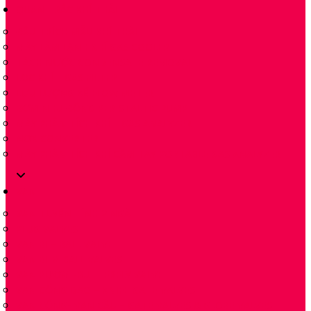
QUAN TRẮC KHÍ THẢI
ĐẦU TRÍCH MẪU KHÍ THẢI
MÁY LÀM LẠNH KHÍ GAS COOLER
TÁCH NƯỚC CONDENSATE REMOVAL
LỌC KHÍ – GAS FILTER
LƯU LƯỢNG KẾ FLOW METER
BƠM NHU ĐỘNG PERISTALTIC PUMP
MÁY PHÂN TÍCH KHÍ – GAS ANALYZER
NOX CONVERTER
MÁY PHÂN TÍCH KHÍ CẦM TAY PORTABLE GAS ANALYZER
VAN
VAN TUYẾN TÍNH 2 NGẢ
PLUG VALVES
VAN BI – BALL VALVE
VAN BI-V-BALL VALVES
VAN BƯỚM -BUTTERFLY VALVE
VAN CỔNG DAO – KNIFE GATE VALVES
VAN CỔNG- VAN CẦU – GATE VALVES & GLOBE VALVES