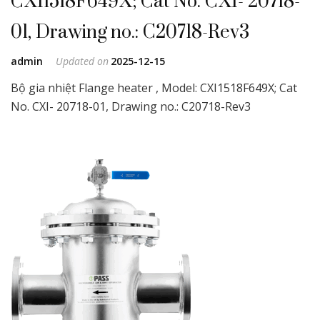
CXI1518F649X; Cat No. CXI- 20718-
01, Drawing no.: C20718-Rev3
admin
Updated on
2025-12-15
Bộ gia nhiệt Flange heater , Model: CXI1518F649X; Cat
No. CXI- 20718-01, Drawing no.: C20718-Rev3