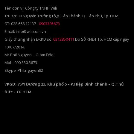
Tên đơn vị: Công ty TNHH Wili
Trụ sở: 30 Nguyễn Trường Tộ,p. Tân Thành, Q. Tân Phú, Tp. HCM.
ĐT: 028.668.12137 -
0903305673
Email: info@wili.com.vn
Giấy chứng nhận ĐKKD số:
0312850411
Do Sở KHĐT Tp. HCM cấp ngày
10/07/2014.
Mr.Phil Nguyen – Giám Đốc
Mob: 090.330.5673
Skype :Phil.nguyen82
V
PGD: 75/1 Đường 23, Khu phố 5 – P.Hiệp Bình Chánh – Q.Thủ
Đức – TP HCM.