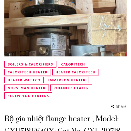
BOILERS & CALORIFIERS
CALORITECH
CALORITECH HEATER
HEATER CALORITECH
HEATER WATTCO
IMMERSON HEATER
NORSEMAN HEATER
RUFFNECK HEATER
SCREWPLUG HEATERS
Share
Bộ gia nhiệt flange heater , Model: