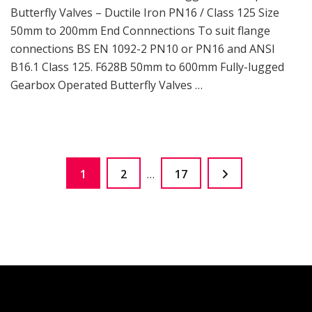
Butterfly Valves – Ductile Iron PN16 / Class 125 Size
50mm to 200mm End Connnections To suit flange
connections BS EN 1092-2 PN10 or PN16 and ANSI
B16.1 Class 125. F628B 50mm to 600mm Fully-lugged
Gearbox Operated Butterfly Valves …
Phân
Page
Page
Page
1
2
…
17
trang
bài
viết