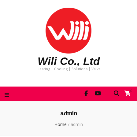
Wili Co., Ltd
Heating | Cooling | Solutions | Valve
0
admin
Home
/
admin