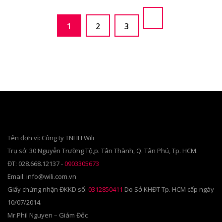
Phân
trang
Page
Page
Page
1
2
3
bài
viết
Tên đơn vị: Công ty TNHH Wili
Trụ sở: 30 Nguyễn Trường Tộ,p. Tân Thành, Q. Tân Phú, Tp. HCM.
ĐT: 028.668.12137 -
0903305673
Email: info@wili.com.vn
Giấy chứng nhận ĐKKD số:
0312850411
Do Sở KHĐT Tp. HCM cấp ngày
10/07/2014.
Mr.Phil Nguyen – Giám Đốc