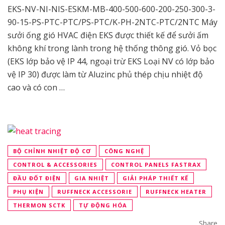
EKS-NV-NI-NIS-ESKM-MB-400-500-600-200-250-300-3-
90-15-PS-PTC-PTC/PS-PTC/K-PH-2NTC-PTC/2NTC Máy
sưởi ống gió HVAC điện EKS được thiết kế để sưởi ấm
không khí trong lành trong hệ thống thông gió. Vỏ bọc
(EKS lớp bảo vệ IP 44, ngoại trừ EKS Loại NV có lớp bảo
vệ IP 30) được làm từ Aluzinc phủ thép chịu nhiệt độ
cao và có con …
BỘ CHỈNH NHIỆT ĐỘ CƠ
CÔNG NGHỆ
CONTROL & ACCESSORIES
CONTROL PANELS FASTRAX
ĐẦU ĐỐT ĐIỆN
GIA NHIỆT
GIẢI PHÁP THIẾT KẾ
PHỤ KIỆN
RUFFNECK ACCESSORIE
RUFFNECK HEATER
THERMON SCTK
TỰ ĐỘNG HÓA
Share