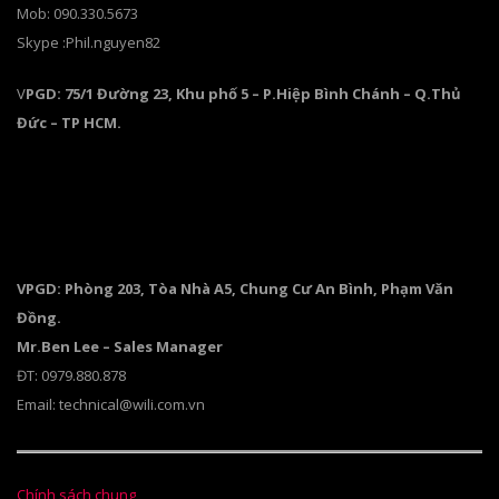
Mob: 090.330.5673
Skype :Phil.nguyen82
V
PGD: 75/1 Đường 23, Khu phố 5 – P.Hiệp Bình Chánh – Q.Thủ
Đức – TP HCM.
VPGD: Phòng 203, Tòa Nhà A5, Chung Cư An Bình, Phạm Văn
Đồng.
Mr.Ben Lee – Sales Manager
ĐT: 0979.880.878
Email: technical@wili.com.vn
Chính sách chung