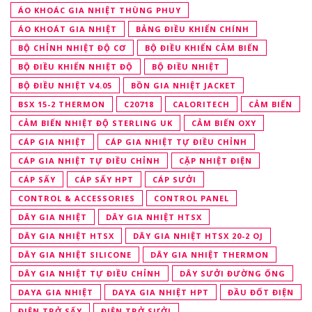
ÁO KHOÁC GIA NHIỆT THÙNG PHUY
ÁO KHOÁT GIA NHIỆT
BẢNG ĐIỀU KHIỂN CHÍNH
BỘ CHỈNH NHIỆT ĐỘ CƠ
BỘ ĐIỀU KHIỂN CẢM BIẾN
BỘ ĐIỀU KHIỂN NHIỆT ĐỘ
BỘ ĐIỀU NHIỆT
BỘ ĐIỀU NHIỆT V4.05
BỒN GIA NHIỆT JACKET
BSX 15-2 THERMON
C20718
CALORITECH
CẢM BIẾN
CẢM BIẾN NHIỆT ĐỘ STERLING UK
CẢM BIẾN OXY
CÁP GIA NHIỆT
CÁP GIA NHIỆT TỰ ĐIỀU CHỈNH
CÁP GIA NHIỆT TỰ ĐIỀU CHỈNH
CẶP NHIỆT ĐIỆN
CÁP SẤY
CÁP SẤY HPT
CÁP SƯỞI
CONTROL & ACCESSORIES
CONTROL PANEL
DÂY GIA NHIỆT
DÂY GIA NHIỆT HTSX
DÂY GIA NHIỆT HTSX
DÂY GIA NHIỆT HTSX 20-2 OJ
DÂY GIA NHIỆT SILICONE
DÂY GIA NHIỆT THERMON
DÂY GIA NHIỆT TỰ ĐIỀU CHỈNH
DÂY SƯỞI ĐƯỜNG ỐNG
DAYA GIA NHIỆT
DAYA GIA NHIỆT HPT
ĐẦU ĐỐT ĐIỆN
ĐIỆN TRỞ SẤY
ĐIỆN TRỞ SƯỞI