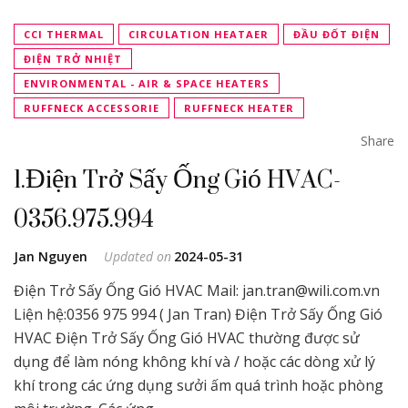
CCI THERMAL
CIRCULATION HEATAER
ĐẦU ĐỐT ĐIỆN
ĐIỆN TRỞ NHIỆT
ENVIRONMENTAL - AIR & SPACE HEATERS
RUFFNECK ACCESSORIE
RUFFNECK HEATER
Share
1.Điện Trở Sấy Ống Gió HVAC-
0356.975.994
Jan Nguyen
Updated on
2024-05-31
Điện Trở Sấy Ống Gió HVAC Mail: jan.tran@wili.com.vn
Liện hệ:0356 975 994 ( Jan Tran) Điện Trở Sấy Ống Gió
HVAC Điện Trở Sấy Ống Gió HVAC thường được sử
dụng để làm nóng không khí và / hoặc các dòng xử lý
khí trong các ứng dụng sưởi ấm quá trình hoặc phòng