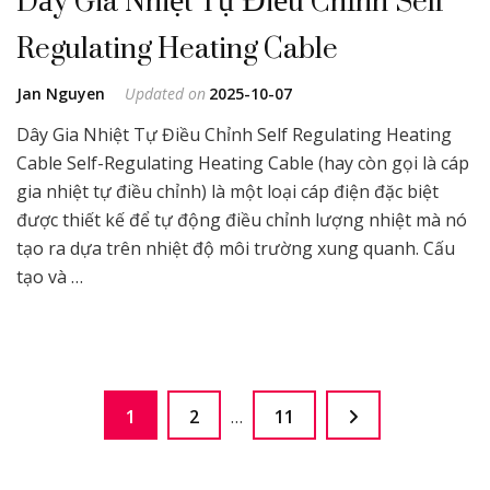
Dây Gia Nhiệt Tự Điều Chỉnh Self
Regulating Heating Cable
Jan Nguyen
Updated on
2025-10-07
Dây Gia Nhiệt Tự Điều Chỉnh Self Regulating Heating
Cable Self-Regulating Heating Cable (hay còn gọi là cáp
gia nhiệt tự điều chỉnh) là một loại cáp điện đặc biệt
được thiết kế để tự động điều chỉnh lượng nhiệt mà nó
tạo ra dựa trên nhiệt độ môi trường xung quanh. Cấu
tạo và …
Phân
Page
Page
Page
1
2
…
11
trang
bài
viết