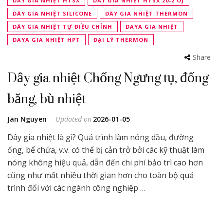
DÂY GIA NHIỆT HTSX
DÂY GIA NHIỆT HTSX 20-2 OJ
DÂY GIA NHIỆT SILICONE
DÂY GIA NHIỆT THERMON
DÂY GIA NHIỆT TỰ ĐIỀU CHỈNH
DAYA GIA NHIỆT
DAYA GIA NHIỆT HPT
ĐẠI LÝ THERMON
Share
Dây gia nhiệt Chống Ngưng tụ, đống
băng, bù nhiệt
Jan Nguyen
Updated on
2026-01-05
Dây gia nhiệt là gì? Quá trình làm nóng dầu, đường
ống, bể chứa, v.v. có thể bị cản trở bởi các kỹ thuật làm
nóng không hiệu quả, dẫn đến chi phí bảo trì cao hơn
cũng như mất nhiều thời gian hơn cho toàn bộ quá
trình đối với các ngành công nghiệp …