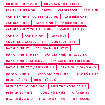
BỘ ĐIỀU NHIỆT V4.05
BỒN GIA NHIỆT JACKET
BSX 15-2 THERMON
C20718
CALORITECH
CẢM BIẾN
CẢM BIẾN NHIỆT ĐỘ STERLING UK
CẢM BIẾN OXY
CÁP GIA NHIỆT
CÁP GIA NHIỆT TỰ ĐIỀU CHỈNH
CÁP GIA NHIỆT TỰ ĐIỀU CHỈNH
CẶP NHIỆT ĐIỆN
CÁP SẤY
CÁP SẤY HPT
CÁP SƯỞI
CONTROL & ACCESSORIES
CONTROL PANEL
DÂY GIA NHIỆT
DÂY GIA NHIỆT HTSX
DÂY GIA NHIỆT HTSX
DÂY GIA NHIỆT HTSX 20-2 OJ
DÂY GIA NHIỆT SILICONE
DÂY GIA NHIỆT THERMON
DÂY GIA NHIỆT TỰ ĐIỀU CHỈNH
DÂY SƯỞI ĐƯỜNG ỐNG
DAYA GIA NHIỆT
DAYA GIA NHIỆT HPT
ĐẦU ĐỐT ĐIỆN
ĐIỆN TRỞ SẤY
ĐIỆN TRỞ SƯỞI
ĐIỆN TRỞ SƯỞI ỐNG GIÓ
ĐIỆN TRỞ VÒNG ỐP SỨ
ĐIỀU KHIỂN NHIỆT
ĐỒNG HỒ NHIỆT
GIẢI NHIỆT
HEATER ỐNG GIÓ
HEATER WATTCO
HEATRACING