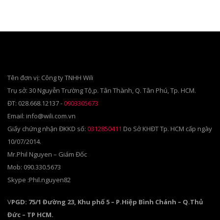
Tên đơn vị: Công ty TNHH Wili
Trụ sở: 30 Nguyễn Trường Tộ,p. Tân Thành, Q. Tân Phú, Tp. HCM.
ĐT: 028.668.12137 -
0903305673
Email: info@wili.com.vn
Giấy chứng nhận ĐKKD số:
0312850411
Do Sở KHĐT Tp. HCM cấp ngày
10/07/2014.
Mr.Phil Nguyen – Giám Đốc
Mob: 090.330.5673
Skype :Phil.nguyen82
V
PGD: 75/1 Đường 23, Khu phố 5 – P.Hiệp Bình Chánh – Q.Thủ
Đức – TP HCM.