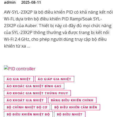
admin
2025-08-11
AW-SYL-23X2P là bộ điều khiển PID có khả năng kết nối
Wi-Fi, dựa trên bộ điều khiển PID Ramp/Soak SYL-
23X2P của Auber. Thiết bị này có đầy đủ mọi chức năng
của SYL-23X2P thông thường và được trang bị kết nối
Wi-Fi 2.4 GHz, cho phép người dùng truy cập bộ điều
khiển từ xa …
ÁO GIA NHIỆT
ÁO GIÁP GIA NHIỆT
ÁO KHOÁC GIA NHIỆT BÌNH GAS
ÁO KHOÁC GIA NHIỆT THÙNG PHUY
ÁO KHOÁT GIA NHIỆT
BẢNG ĐIỀU KHIỂN CHÍNH
BỘ CHỈNH NHIỆT ĐỘ CƠ
BỘ ĐIỀU KHIỂN CẢM BIẾN
BỘ ĐIỀU KHIỂN NHIỆT ĐỘ
BỘ ĐIỀU NHIỆT