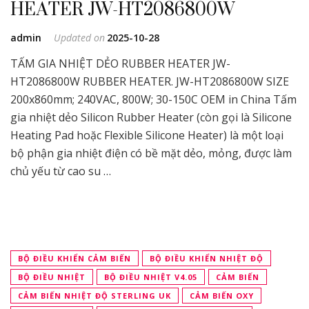
HEATER JW-HT2086800W
admin
Updated on
2025-10-28
TẤM GIA NHIỆT DẺO RUBBER HEATER JW-
HT2086800W RUBBER HEATER. JW-HT2086800W SIZE
200x860mm; 240VAC, 800W; 30-150C OEM in China Tấm
gia nhiệt dẻo Silicon Rubber Heater (còn gọi là Silicone
Heating Pad hoặc Flexible Silicone Heater) là một loại
bộ phận gia nhiệt điện có bề mặt dẻo, mỏng, được làm
chủ yếu từ cao su …
BỘ ĐIỀU KHIỂN CẢM BIẾN
BỘ ĐIỀU KHIỂN NHIỆT ĐỘ
BỘ ĐIỀU NHIỆT
BỘ ĐIỀU NHIỆT V4.05
CẢM BIẾN
CẢM BIẾN NHIỆT ĐỘ STERLING UK
CẢM BIẾN OXY