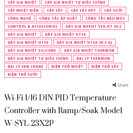
CÁP GIA NHIỆT
CÁP GIA NHIỆT TỰ ĐIỀU CHỈNH
CẶP NHIỆT ĐIỆN
CÁP SẤY
CÁP SẤY HPT
CÁP SƯỞI
CÔNG NGHỆ
CÔNG TẮC ÁP SUẤT
CÔNG TẮC BÁO MỨC
CONTROL & ACCESSORIES
DÂY GIA NHEIẸT VSX-HT 20-2
DÂY GIA NHIỆT
DÂY GIA NHIỆT HTSX
DÂY GIA NHIỆT HTSX
DÂY GIA NHIỆT HTSX 20-2 OJ
DÂY GIA NHIỆT SILICONE
DÂY GIA NHIỆT THERMON
DÂY GIA NHIỆT TỰ ĐIỀU CHỈNH
ĐẠI LÝ THERMON
ĐẠI LÝ VAN CRANE
ĐIỆN TRỞ NHIỆT
ĐIỆN TRỞ SẤY
ĐIỆN TRỞ SƯỞI
Share
Wi-Fi 1/16 DIN PID Temperature
Controller with Ramp/Soak Model
W-SYL-23X2P