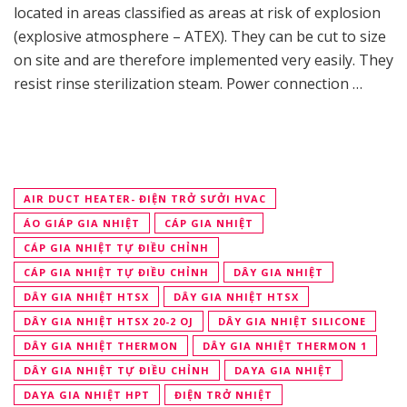
located in areas classified as areas at risk of explosion
(explosive atmosphere – ATEX). They can be cut to size
on site and are therefore implemented very easily. They
resist rinse sterilization steam. Power connection …
AIR DUCT HEATER- ĐIỆN TRỞ SƯỞI HVAC
ÁO GIÁP GIA NHIỆT
CÁP GIA NHIỆT
CÁP GIA NHIỆT TỰ ĐIỀU CHỈNH
CÁP GIA NHIỆT TỰ ĐIỀU CHỈNH
DÂY GIA NHIỆT
DÂY GIA NHIỆT HTSX
DÂY GIA NHIỆT HTSX
DÂY GIA NHIỆT HTSX 20-2 OJ
DÂY GIA NHIỆT SILICONE
DÂY GIA NHIỆT THERMON
DÂY GIA NHIỆT THERMON 1
DÂY GIA NHIỆT TỰ ĐIỀU CHỈNH
DAYA GIA NHIỆT
DAYA GIA NHIỆT HPT
ĐIỆN TRỞ NHIỆT