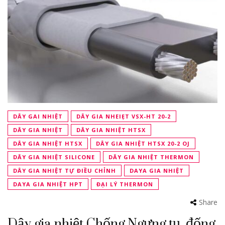
DÂY GAI NHIỆT
DÂY GIA NHEIẸT VSX-HT 20-2
DÂY GIA NHIỆT
DÂY GIA NHIỆT HTSX
DÂY GIA NHIỆT HTSX
DÂY GIA NHIỆT HTSX 20-2 OJ
DÂY GIA NHIỆT SILICONE
DÂY GIA NHIỆT THERMON
DÂY GIA NHIỆT TỰ ĐIỀU CHỈNH
DAYA GIA NHIỆT
DAYA GIA NHIỆT HPT
ĐẠI LÝ THERMON
Share
Dây gia nhiệt Chống Ngưng tụ, đống