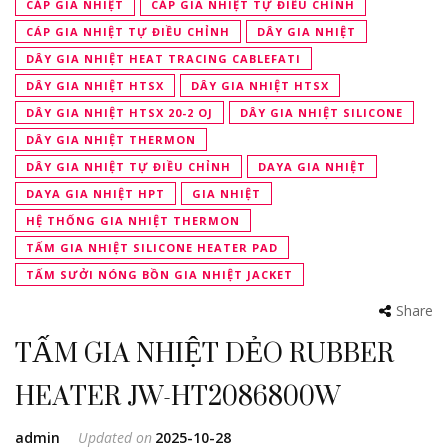
CÁP GIA NHIỆT
CÁP GIA NHIỆT TỰ ĐIỀU CHỈNH
CÁP GIA NHIỆT TỰ ĐIỀU CHỈNH
DÂY GIA NHIỆT
DÂY GIA NHIỆT HEAT TRACING CABLEFATI
DÂY GIA NHIỆT HTSX
DÂY GIA NHIỆT HTSX
DÂY GIA NHIỆT HTSX 20-2 OJ
DÂY GIA NHIỆT SILICONE
DÂY GIA NHIỆT THERMON
DÂY GIA NHIỆT TỰ ĐIỀU CHỈNH
DAYA GIA NHIỆT
DAYA GIA NHIỆT HPT
GIA NHIỆT
HỆ THỐNG GIA NHIỆT THERMON
TẤM GIA NHIỆT SILICONE HEATER PAD
TẤM SƯỞI NÓNG BỒN GIA NHIỆT JACKET
Share
TẤM GIA NHIỆT DẺO RUBBER
HEATER JW-HT2086800W
admin
Updated on
2025-10-28