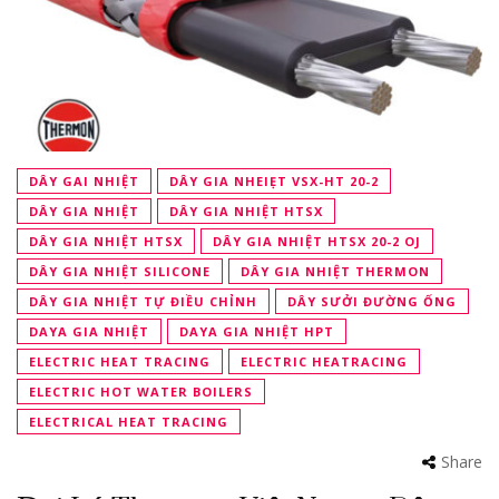
DÂY GAI NHIỆT
DÂY GIA NHEIẸT VSX-HT 20-2
DÂY GIA NHIỆT
DÂY GIA NHIỆT HTSX
DÂY GIA NHIỆT HTSX
DÂY GIA NHIỆT HTSX 20-2 OJ
DÂY GIA NHIỆT SILICONE
DÂY GIA NHIỆT THERMON
DÂY GIA NHIỆT TỰ ĐIỀU CHỈNH
DÂY SƯỞI ĐƯỜNG ỐNG
DAYA GIA NHIỆT
DAYA GIA NHIỆT HPT
ELECTRIC HEAT TRACING
ELECTRIC HEATRACING
ELECTRIC HOT WATER BOILERS
ELECTRICAL HEAT TRACING
Share