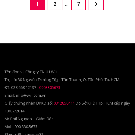
Phân
Page
Page
Page
1
2
…
7
trang
bài
viết
Tên đơn vị: Công ty TNHH Wili
Trụ sở: 30 Nguyễn Trường Tộ,p. Tân Thành, Q. Tân Phú, Tp. HCM.
ĐT: 028.668.12137 -
0903305673
Email: info@wili.com.vn
Giấy chứng nhận ĐKKD số:
0312850411
Do Sở KHĐT Tp. HCM cấp ngày
10/07/2014.
Mr.Phil Nguyen – Giám Đốc
Mob: 090.330.5673
Skype :Phil.nguyen82