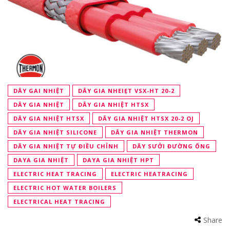
DÂY GAI NHIỆT
DÂY GIA NHEIẸT VSX-HT 20-2
DÂY GIA NHIỆT
DÂY GIA NHIỆT HTSX
DÂY GIA NHIỆT HTSX
DÂY GIA NHIỆT HTSX 20-2 OJ
DÂY GIA NHIỆT SILICONE
DÂY GIA NHIỆT THERMON
DÂY GIA NHIỆT TỰ ĐIỀU CHỈNH
DÂY SƯỞI ĐƯỜNG ỐNG
DAYA GIA NHIỆT
DAYA GIA NHIỆT HPT
ELECTRIC HEAT TRACING
ELECTRIC HEATRACING
ELECTRIC HOT WATER BOILERS
ELECTRICAL HEAT TRACING
Share