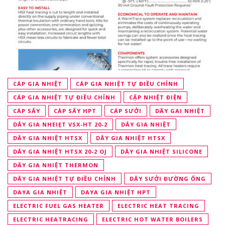
CÁP GIA NHIỆT
CÁP GIA NHIỆT TỰ ĐIỀU CHỈNH
CÁP GIA NHIỆT TỰ ĐIỀU CHỈNH
CẶP NHIỆT ĐIỆN
CÁP SẤY
CÁP SẤY HPT
CÁP SƯỞI
DÂY GAI NHIỆT
DÂY GIA NHEIẸT VSX-HT 20-2
DÂY GIA NHIỆT
DÂY GIA NHIỆT HTSX
DÂY GIA NHIỆT HTSX
DÂY GIA NHIỆT HTSX 20-2 OJ
DÂY GIA NHIỆT SILICONE
DÂY GIA NHIỆT THERMON
DÂY GIA NHIỆT TỰ ĐIỀU CHỈNH
DÂY SƯỞI ĐƯỜNG ỐNG
DAYA GIA NHIỆT
DAYA GIA NHIỆT HPT
ELECTRIC FUEL GAS HEATER
ELECTRIC HEAT TRACING
ELECTRIC HEATRACING
ELECTRIC HOT WATER BOILERS