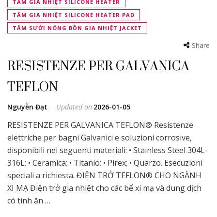
TẤM GIA NHIỆT SILICONE HEATER
TẤM GIA NHIỆT SILICONE HEATER PAD
TẤM SƯỞI NÓNG BỒN GIA NHIỆT JACKET
Share
RESISTENZE PER GALVANICA
TEFLON
Nguyễn Đạt
Updated on
2026-01-05
RESISTENZE PER GALVANICA TEFLON® Resistenze
elettriche per bagni Galvanici e soluzioni corrosive,
disponibili nei seguenti materiali: • Stainless Steel 304L-
316L; • Ceramica; • Titanio; • Pirex; • Quarzo. Esecuzioni
speciali a richiesta. ĐIỆN TRỞ TEFLON® CHO NGÀNH
XI MẠ Điện trở gia nhiệt cho các bể xi mạ và dung dịch
có tính ăn …