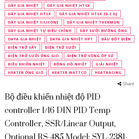
DÂY GIA NHIỆT
DÂY GIA NHIỆT HTSX
DÂY GIA NHIỆT HTSX
DÂY GIA NHIỆT HTSX 20-2 OJ
DÂY GIA NHIỆT SILICONE
DÂY GIA NHIỆT THERMON
DÂY GIA NHIỆT TỰ ĐIỀU CHỈNH
DÂY SƯỞI ĐƯỜNG ỐNG
DAYA GIA NHIỆT
DAYA GIA NHIỆT HPT
ĐẦU ĐỐT ĐIỆN
ĐIỆN TRỞ SẤY
ĐIỆN TRỞ SƯỞI
ĐIỆN TRỞ SƯỞI ỐNG GIÓ
ĐIỆN TRỞ VÒNG ỐP SỨ
ĐIỀU KHIỂN NHIỆT
ĐỒNG HỒ NHIỆT
GIẢI NHIỆT
HEATER ỐNG GIÓ
HEATER WATTCO
HEATRACING
Share
Bộ điều khiển nhiệt độ PID
controller 1/16 DIN PID Temp
Controller, SSR/Linear Output,
Optional RS-485 Model: SYL-2381-