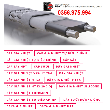
CÁP GIA NHIỆT
CÁP GIA NHIỆT TỰ ĐIỀU CHỈNH
CÁP GIA NHIỆT TỰ ĐIỀU CHỈNH
CÁP SẤY
CÁP SẤY HPT
CÁP SƯỞI
DÂY GAI NHIỆT
DÂY GIA NHEIẸT VSX-HT 20-2
DÂY GIA NHIỆT
DÂY GIA NHIỆT HTSX
DÂY GIA NHIỆT HTSX
DÂY GIA NHIỆT HTSX 20-2 OJ
DÂY GIA NHIỆT SILICONE
DÂY GIA NHIỆT THERMON
DÂY GIA NHIỆT TỰ ĐIỀU CHỈNH
DÂY SƯỞI ĐƯỜNG ỐNG
DAYA GIA NHIỆT
DAYA GIA NHIỆT HPT