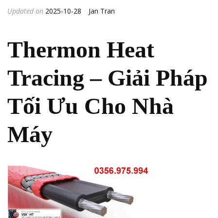
Updated on
2025-10-28
Jan Tran
Thermon Heat
Tracing – Gi
ả
i Pháp
T
ố
i
Ư
u Cho Nhà
Máy