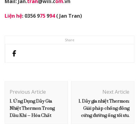
Mail: Jan.
tran
@wili.c
om
.vn
Liện hệ
: 0356 9
75
9
94
( Jan Tran)
Share
Post
Navigation
Previous Article
Next Article
1. Ứng Dụng Dây Gia
1. Dây gia nhiệt Thermon:
Nhiệt Thermon Trong
Giải pháp chống đông
Dầu Khí – Hóa Chất
cứng đường ống tối ưu.