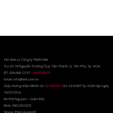
Tên đơn vị: Công ty TNHH Wili
Trụ sở: 30 Nguyễn Trường Tộ,p. Tân Thành, Q. Tân Phú, Tp. HCM.
ĐT: 028.668.12137 -
0903305673
Email: info@wili.com.vn
Giấy chứng nhận ĐKKD số:
0312850411
Do Sở KHĐT Tp. HCM cấp ngày
10/07/2014.
Mr.Phil Nguyen – Giám Đốc
Mob: 090.330.5673
Skype :Phil.nguyen82