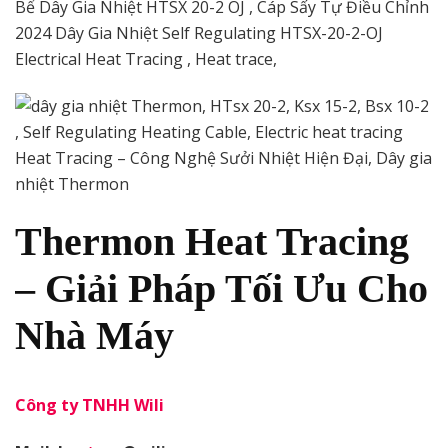
Thermon Heat Tracing
– Gi
ả
i Pháp T
ố
i
Ư
u Cho
Nhà Máy
Công ty TNHH Wili