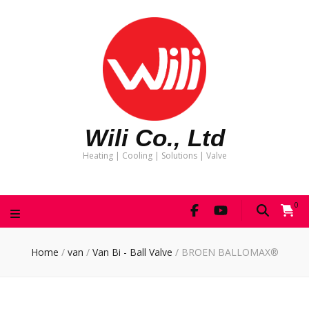
Wili Co., Ltd
Heating | Cooling | Solutions | Valve
0
Home
/
van
/
Van Bi - Ball Valve
/
BROEN BALLOMAX®