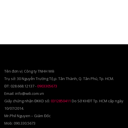
cho:
Tên đơn vị: Công ty TNHH Wili
Trụ sở: 30 Nguyễn Trường Tộ,p. Tân Thành, Q. Tân Phú, Tp. HCM.
ĐT: 028.668.12137 -
0903305673
Email: info@wili.com.vn
Giấy chứng nhận ĐKKD số:
0312850411
Do Sở KHĐT Tp. HCM cấp ngày
10/07/2014.
Mr.Phil Nguyen – Giám Đốc
Mob: 090.330.5673