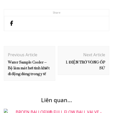
Share
Post
Navigation
Previous Article
Next Article
Water Sample Cooler –
1. ĐIỆN TRỞ VÒNG ỐP
Bộ làm mát hơi tinh khiết
SỨ
di động dùng trong y tế
Liên quan...