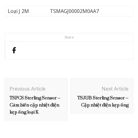
Loại J 2M
TSMAGJ00002M0AA7
Share
Post
Navigation
Previous Article
Next Article
TSPCS Sterling Sensor –
TSJUB Sterling Sensor –
Cảm biến cặp nhiệt điện
Cặp nhiệt điện kẹp ống
kẹp ống loại K