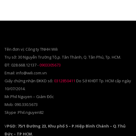
Tên đơn vị: Công ty TNHH Wili
Trụ sở: 30 Nguyễn Trường Tộ,p. Tân Thành, Q. Tân Phú, Tp. HCM.
ĐT: 028.668.12137 -
0903305673
Email: info@wili.com.vn
Giấy chứng nhận ĐKKD số:
0312850411
Do Sở KHĐT Tp. HCM cấp ngày
10/07/2014.
Mr.Phil Nguyen – Giám Đốc
Mob: 090.330.5673
Skype :Phil.nguyen82
V
PGD: 75/1 Đường 23, Khu phố 5 – P.Hiệp Bình Chánh – Q.Thủ
Đức – TP HCM.