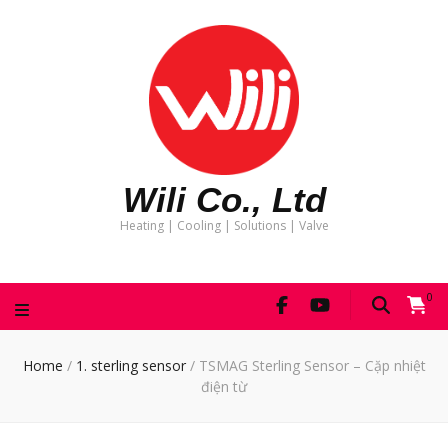
Wili Co., Ltd
Heating | Cooling | Solutions | Valve
0
Home
/
1. sterling sensor
/
TSMAG Sterling Sensor – Cặp nhiệt
điện từ