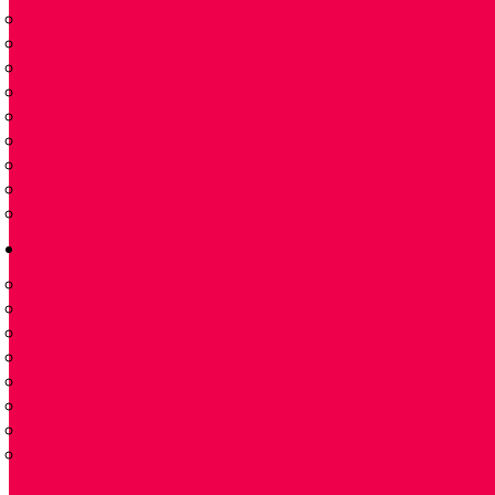
ĐẦU TRÍCH MẪU KHÍ THẢI
MÁY LÀM LẠNH KHÍ GAS COOLER
TÁCH NƯỚC CONDENSATE REMOVAL
LỌC KHÍ – GAS FILTER
LƯU LƯỢNG KẾ FLOW METER
BƠM NHU ĐỘNG PERISTALTIC PUMP
MÁY PHÂN TÍCH KHÍ – GAS ANALYZER
NOX CONVERTER
MÁY PHÂN TÍCH KHÍ CẦM TAY PORTABLE GAS ANALYZER
VAN
VAN TUYẾN TÍNH 2 NGẢ
PLUG VALVES
VAN BI – BALL VALVE
VAN BI-V-BALL VALVES
VAN BƯỚM -BUTTERFLY VALVE
VAN CỔNG DAO – KNIFE GATE VALVES
VAN CỔNG- VAN CẦU – GATE VALVES & GLOBE VALVES
VAN ĐIỀU KHIỂN-CONTROL-VALVES