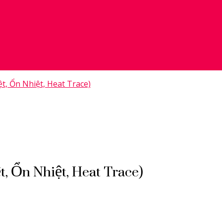
t, Ổn Nhiệt, Heat Trace)
SX
DÂY SƯỞI ĐƯỜNG ỐNG
DAYA GIA NHIỆT
ELECTRIC HEA
HỆ THỐNG SẤY
HỆ THỐNG SẤY PHÒNG SƠN
HEAT TRACING
t, Ổn Nhiệt, Heat Trace)