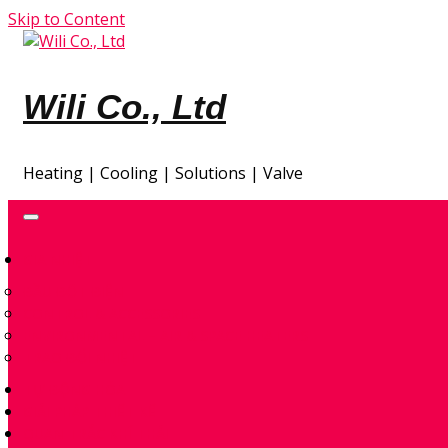
Skip to Content
Wili Co., Ltd
Heating | Cooling | Solutions | Valve
GIA NHIỆT
ĐẦU ĐỐT ĐIỆN
CONTROL & ACCESSORIES
ENVIRONMENTAL – AIR & SPACE HEATERS
TRAO ĐỔI NHIỆT
TỰ ĐỘNG HÓA
GIẢI PHÁP THIẾT KẾ
QUAN TRẮC KHÍ THẢI